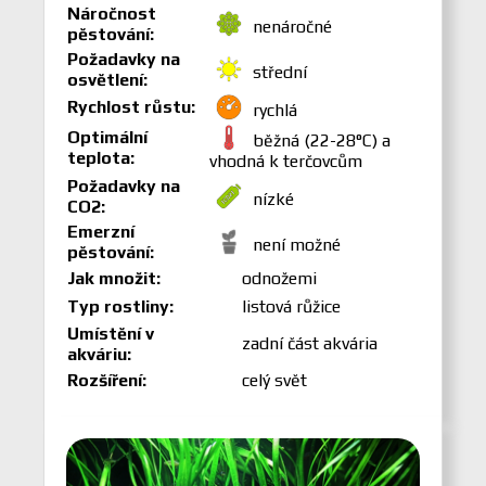
Náročnost
nenáročné
pěstování:
Požadavky na
střední
osvětlení:
Rychlost růstu:
rychlá
Optimální
běžná (22-28°C) a
teplota:
vhodná k terčovcům
Požadavky na
nízké
CO2:
Emerzní
není možné
pěstování:
Jak množit:
odnožemi
Typ rostliny:
listová růžice
Umístění v
zadní část akvária
akváriu:
Rozšíření:
celý svět