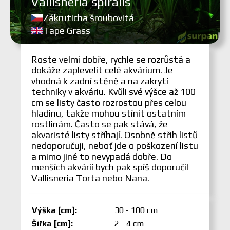
Vallisneria spiralis
Zákruticha šroubovitá
Tape Grass
Roste velmi dobře, rychle se rozrůstá a
dokáže zaplevelit celé akvárium. Je
vhodná k zadní stěně a na zakrytí
techniky v akváriu. Kvůli své výšce až 100
cm se listy často rozrostou přes celou
hladinu, takže mohou stínit ostatním
rostlinám. Často se pak stává, že
akvaristé listy stříhají. Osobně střih listů
nedoporučuji, neboť jde o poškození listu
a mimo jiné to nevypadá dobře. Do
menších akvárií bych pak spíš doporučil
Vallisneria Torta nebo Nana.
Výška [cm]:
30 - 100 cm
Šířka [cm]:
2 - 4 cm