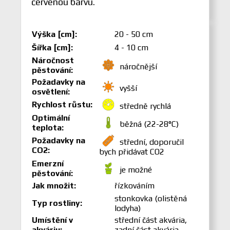
červenou barvu.
Výška [cm]:
20 - 50 cm
Šířka [cm]:
4 - 10 cm
Náročnost
náročnější
pěstování:
Požadavky na
vyšší
osvětlení:
Rychlost růstu:
středně rychlá
Optimální
běžná (22-28°C)
teplota:
Požadavky na
střední, doporučil
CO2:
bych přidávat CO2
Emerzní
je možné
pěstování:
Jak množit:
řízkováním
stonkovka (olistěná
Typ rostliny:
lodyha)
Umístění v
střední část akvária,
akváriu:
zadní část akvária