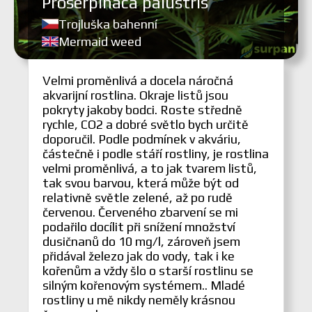
Proserpinaca palustris
Trojluška bahenní
Mermaid weed
Velmi proměnlivá a docela náročná
akvarijní rostlina. Okraje listů jsou
pokryty jakoby bodci. Roste středně
rychle, CO2 a dobré světlo bych určitě
doporučil. Podle podmínek v akváriu,
částečně i podle stáří rostliny, je rostlina
velmi proměnlivá, a to jak tvarem listů,
tak svou barvou, která může být od
relativně světle zelené, až po rudě
červenou. Červeného zbarvení se mi
podařilo docílit při snížení množství
dusičnanů do 10 mg/l, zároveň jsem
přidával železo jak do vody, tak i ke
kořenům a vždy šlo o starší rostlinu se
silným kořenovým systémem.. Mladé
rostliny u mě nikdy neměly krásnou