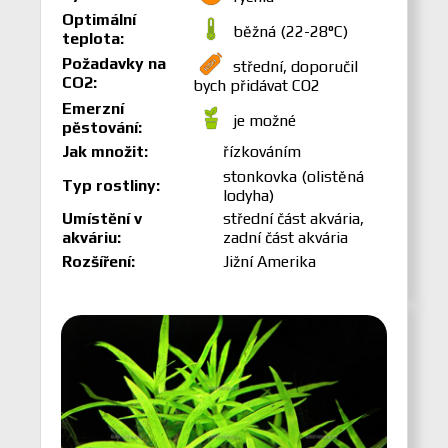
Optimální
běžná (22-28°C)
teplota:
Požadavky na
střední, doporučil
CO2:
bych přidávat CO2
Emerzní
je možné
pěstování:
Jak množit:
řízkováním
stonkovka (olistěná
Typ rostliny:
lodyha)
Umístění v
střední část akvária,
akváriu:
zadní část akvária
Rozšíření:
Jižní Amerika