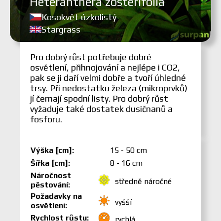
Heteranthera zosterifolia
Kosokvět úzkolistý
Stargrass
Pro dobrý růst potřebuje dobré
osvětlení, přihnojování a nejlépe i CO2,
pak se ji daří velmi dobře a tvoří úhledné
trsy. Při nedostatku železa (mikroprvků)
jí černají spodní listy. Pro dobrý růst
vyžaduje také dostatek dusičnanů a
fosforu.
Výška [cm]:
15 - 50 cm
Šířka [cm]:
8 - 16 cm
Náročnost
středně náročné
pěstování:
Požadavky na
vyšší
osvětlení:
Rychlost růstu:
rychlá